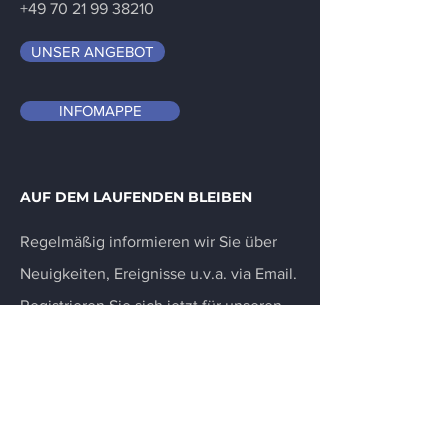
+49 70 21 99 38210
UNSER ANGEBOT
INFOMAPPE
AUF DEM LAUFENDEN BLEIBEN
Regelmäßig informieren wir Sie über
Neuigkeiten, Ereignisse u.v.a. via Email.
Registrieren Sie sich jetzt für unseren
Newsletter.
E-Mail-Adresse