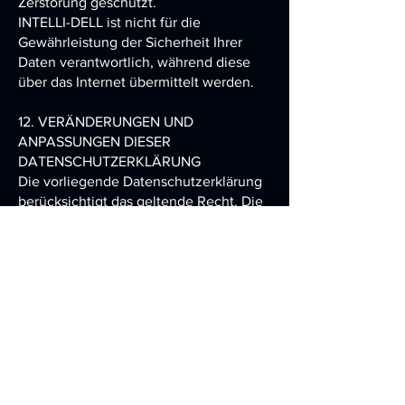
Zerstörung geschützt.
INTELLI-DELL
ist nicht für die
Gewährleistung der Sicherheit Ihrer
Daten verantwortlich, während diese
über das Internet übermittelt werden.
12. VERÄNDERUNGEN UND
ANPASSUNGEN DIESER
DATENSCHUTZERKLÄRUNG
Die vorliegende Datenschutzerklärung
berücksichtigt das geltende Recht. Die
laufende Verbesserung dieser
Webseite sowie Gesetzesänderungen
oder neue Technologien können
Anpassungen dieser
Datenschutzerklärung erfordern.
INTELLI-DELL
behält sich das Recht vor,
diese Datenschutzerklärung ohne
Vorankündigung und nach eigenem
Ermessen zu aktualisieren oder zu
modifizieren. Aus diesem Grund