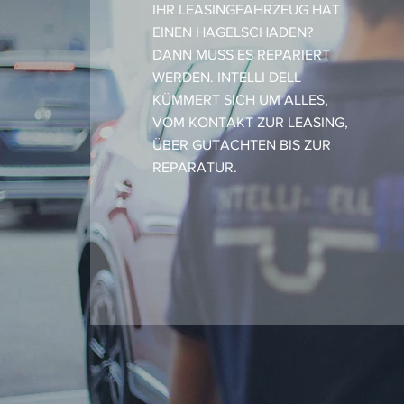
IHR LEASINGFAHRZEUG HAT
EINEN HAGELSCHADEN?
DANN MUSS ES REPARIERT
WERDEN. INTELLI DELL
KÜMMERT SICH UM ALLES,
VOM KONTAKT ZUR LEASING,
ÜBER GUTACHTEN BIS ZUR
REPARATUR.