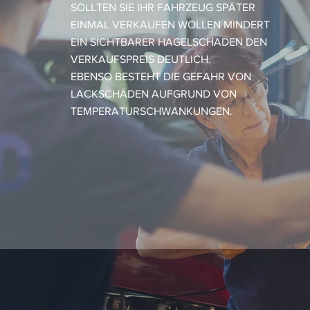
SOLLTEN SIE IHR FAHRZEUG SPÄTER
EINMAL VERKAUFEN WOLLEN MINDERT
EIN SICHTBARER HAGELSCHADEN DEN
VERKAUFSPREIS DEUTLICH.
EBENSO BESTEHT DIE GEFAHR VON
LACKSCHÄDEN AUFGRUND VON
TEMPERATURSCHWANKUNGEN.