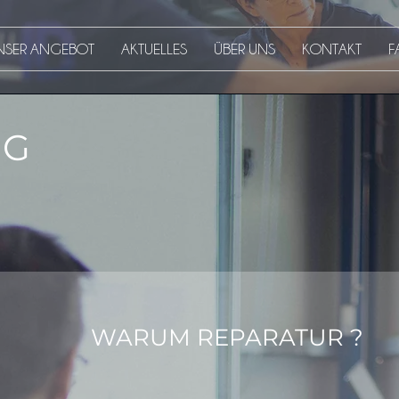
NSER ANGEBOT
AKTUELLES
ÜBER UNS
KONTAKT
F
NG
WARUM REPARATUR ?