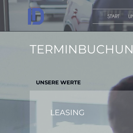
START
U
TERMINBUCHU
UNSERE WERTE
LEASING